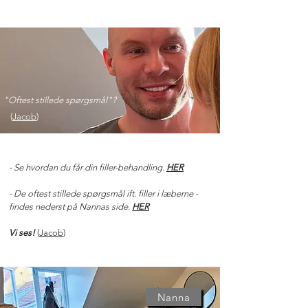
"Oftest stillede spørgsmål"?
(
Jacob
)
- Se hvordan du får din filler-behandling.
HER
- De oftest stillede spørgsmål
ift. filler i læberne -
findes nederst på Nannas side.
HER
Vi ses!
(
Jacob
)
Nanna