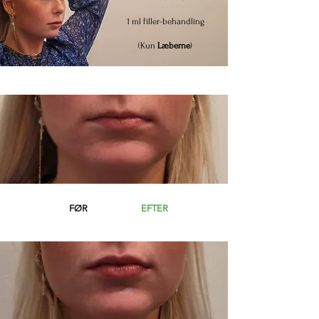
1 ml filler-behandling
(Kun
Læberne
)
FØR
EFTER