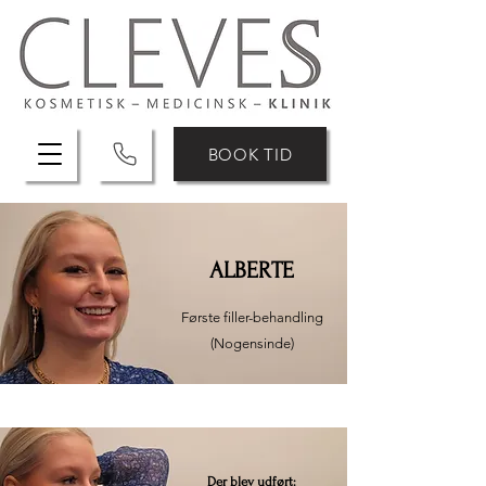
BOOK TID
ALBERTE
Første filler-behandling
(Nogensinde)
Der blev udført: